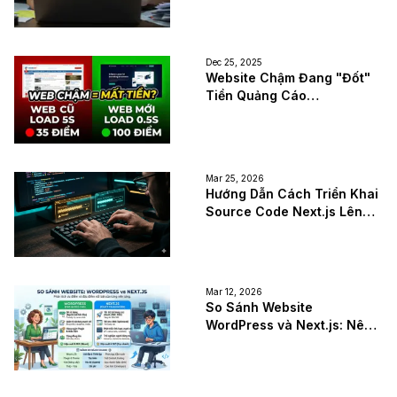
Dec 25, 2025
Website Chậm Đang "Đốt"
Tiền Quảng Cáo
Google/Facebook Của Bạn
Như Thế Nào?
Mar 25, 2026
Hướng Dẫn Cách Triển Khai
Source Code Next.js Lên
Vercel Và Dokploy Nhanh
Chóng
Mar 12, 2026
So Sánh Website
WordPress và Next.js: Nên
Chọn Nền Tảng Nào?