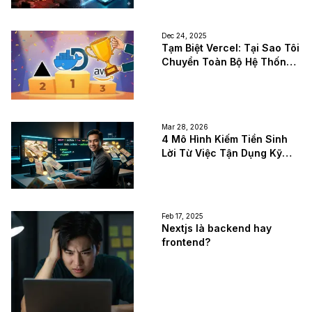
Dec 24, 2025
Tạm Biệt Vercel: Tại Sao Tôi
Chuyển Toàn Bộ Hệ Thống
Sang VPS + Dokploy?
Mar 28, 2026
4 Mô Hình Kiếm Tiền Sinh
Lời Từ Việc Tận Dụng Kỹ
Năng Lập Trình Web Next.js
Feb 17, 2025
Nextjs là backend hay
frontend?