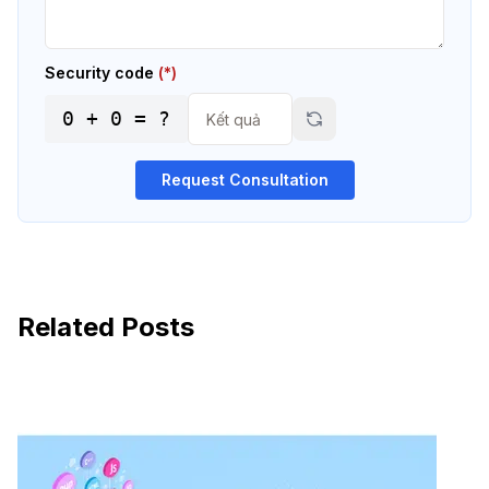
Security code
(*)
0
+
0
= ?
Request Consultation
Related Posts