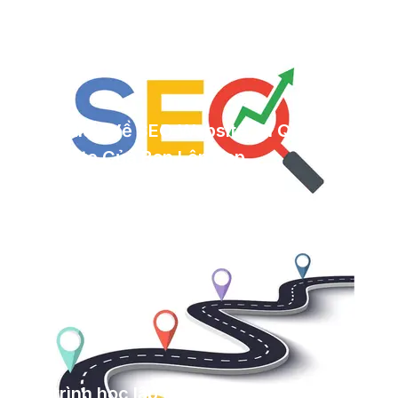
Tìm Hiểu Về SEO Website: Bí Quyết Đưa
Website Của Bạn Lên Top
9/14/2023
Lộ trình học lập trình web