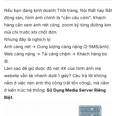
C. Caching Thông Minh
Nếu bạn đang kinh doanh Thời trang, Nội thất hay Bất
4. Case Study Thực Tế
động sản, hình ảnh chính là "cần câu cơm". Khách
5. Kết Luận: Đầu Tư Cho Trải Nghiệm Nhìn
hàng cần xem ảnh nét căng, zoom kỹ từng đường kim
mũi chỉ trước khi chốt đơn.
Nhưng đây là nghịch lý:
Ảnh càng nét -> Dung lượng càng nặng (2-5MB/ảnh).
Web càng nặng -> Tải càng chậm -> Khách hàng bỏ
đi.
Làm sao để giữ được độ nét 4K của hình ảnh mà
website vẫn tải nhanh dưới 1 giây? Câu trả lời không
nằm ở việc nén ảnh thủ công (rất tốn công), mà nằm
ở kiến trúc hệ thống:
Sử Dụng Media Server Riêng
Biệt.