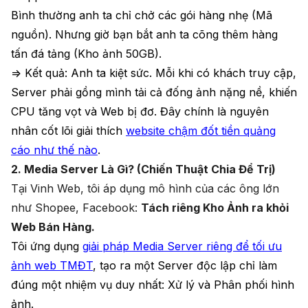
Bình thường anh ta chỉ chở các gói hàng nhẹ (Mã
nguồn). Nhưng giờ bạn bắt anh ta cõng thêm hàng
tấn đá tảng (Kho ảnh 50GB).
=> Kết quả: Anh ta kiệt sức. Mỗi khi có khách truy cập,
Server phải gồng mình tải cả đống ảnh nặng nề, khiến
CPU tăng vọt và Web bị đơ. Đây chính là nguyên
nhân cốt lõi giải thích
website chậm đốt tiền quảng
cáo như thế nào
.
2. Media Server Là Gì? (Chiến Thuật Chia Để Trị)
Tại Vinh Web, tôi áp dụng mô hình của các ông lớn
như Shopee, Facebook:
Tách riêng Kho Ảnh ra khỏi
Web Bán Hàng.
Tôi ứng dụng
giải pháp Media Server riêng để tối ưu
ảnh web TMĐT
, tạo ra một Server độc lập chỉ làm
đúng một nhiệm vụ duy nhất: Xử lý và Phân phối hình
ảnh.