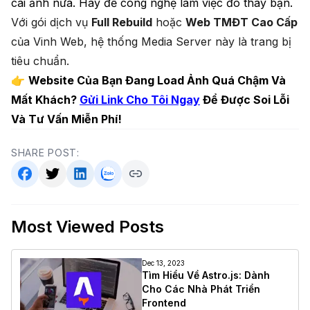
cái ảnh nữa. Hãy để công nghệ làm việc đó thay bạn.
Với gói dịch vụ
Full Rebuild
hoặc
Web TMĐT Cao Cấp
của Vinh Web, hệ thống Media Server này là trang bị
tiêu chuẩn.
👉
Website Của Bạn Đang Load Ảnh Quá Chậm Và
Mất Khách?
Gửi Link Cho Tôi Ngay
Để Được Soi Lỗi
Và Tư Vấn Miễn Phí!
SHARE POST:
Most Viewed Posts
Dec 13, 2023
Tìm Hiểu Về Astro.js: Dành
Cho Các Nhà Phát Triển
Frontend