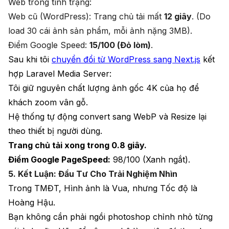
Web trong tình trạng:
Web cũ (WordPress): Trang chủ tải mất
12 giây
. (Do
load 30 cái ảnh sản phẩm, mỗi ảnh nặng 3MB).
Điểm Google Speed:
15/100 (Đỏ lòm)
.
Sau khi tôi
chuyển đổi từ WordPress sang Next.js
kết
hợp Laravel Media Server:
Tôi giữ nguyên chất lượng ảnh gốc 4K của họ để
khách zoom vân gỗ.
Hệ thống tự động convert sang WebP và Resize lại
theo thiết bị người dùng.
Trang chủ tải xong trong 0.8 giây.
Điểm Google PageSpeed:
98/100 (Xanh ngắt).
5. Kết Luận: Đầu Tư Cho Trải Nghiệm Nhìn
Trong TMĐT, Hình ảnh là Vua, nhưng Tốc độ là
Hoàng Hậu.
Bạn không cần phải ngồi photoshop chỉnh nhỏ từng