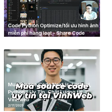
Code Python Optimize/tối ưu hình ảnh
miễn phí hàng loạt - Share Code
2/16/2025
Mua Source Code Next.js, Laravel,
Python - Uy Tín, Chất Lượng tại
Vinhweb
2/17/2025