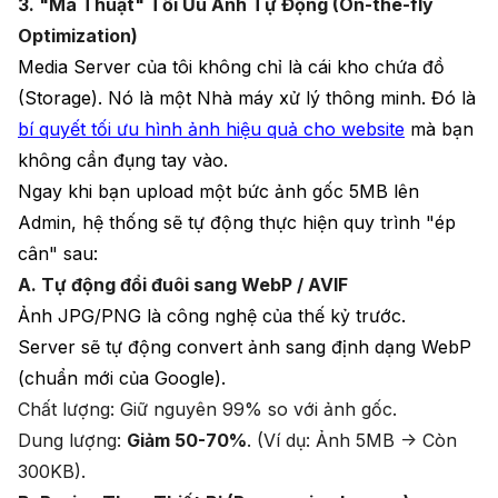
3. "Ma Thuật" Tối Ưu Ảnh Tự Động (On-the-fly
Optimization)
Media Server của tôi không chỉ là cái kho chứa đồ
(Storage). Nó là một Nhà máy xử lý thông minh. Đó là
bí quyết tối ưu hình ảnh hiệu quả cho website
mà bạn
không cần đụng tay vào.
Ngay khi bạn upload một bức ảnh gốc 5MB lên
Admin, hệ thống sẽ tự động thực hiện quy trình "ép
cân" sau:
A. Tự động đổi đuôi sang WebP / AVIF
Ảnh JPG/PNG là công nghệ của thế kỷ trước.
Server sẽ tự động convert ảnh sang định dạng WebP
(chuẩn mới của Google).
Chất lượng: Giữ nguyên 99% so với ảnh gốc.
Dung lượng:
Giảm 50-70%
. (Ví dụ: Ảnh 5MB -> Còn
300KB).