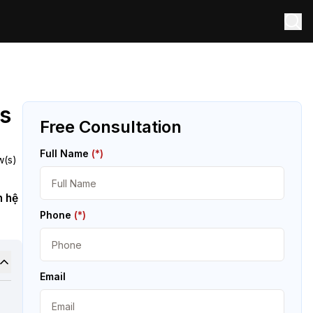
js
Free Consultation
Full Name
(*)
w(s)
n hệ
Phone
(*)
Email