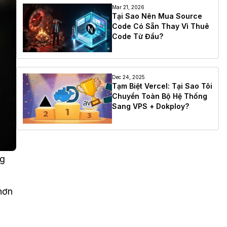
Mar 21, 2026
Tại Sao Nên Mua Source
Code Có Sẵn Thay Vì Thuê
Code Từ Đầu?
Dec 24, 2025
Tạm Biệt Vercel: Tại Sao Tôi
Chuyển Toàn Bộ Hệ Thống
Sang VPS + Dokploy?
ng
hơn
g