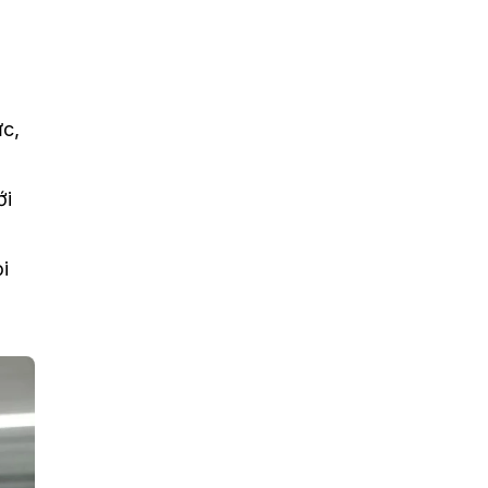
ức,
ới
i