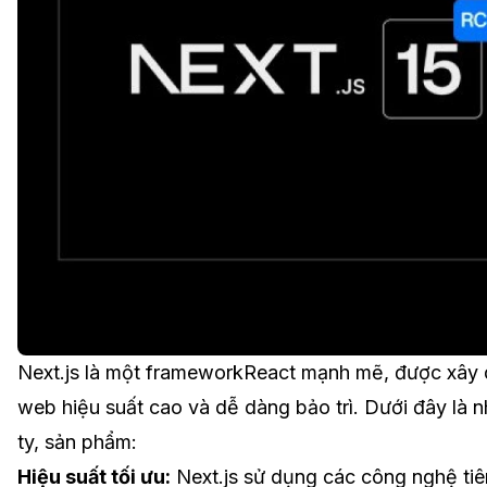
Next.js là một frameworkReact mạnh mẽ, được xây 
web hiệu suất cao và dễ dàng bảo trì. Dưới đây là n
ty, sản phẩm:
Hiệu suất tối ưu:
Next.js sử dụng các công nghệ tiên