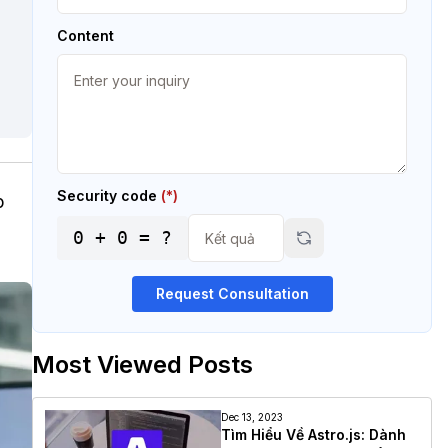
Content
Security code
(*)
p
0
+
0
= ?
Request Consultation
Most Viewed Posts
Dec 13, 2023
Tìm Hiểu Về Astro.js: Dành